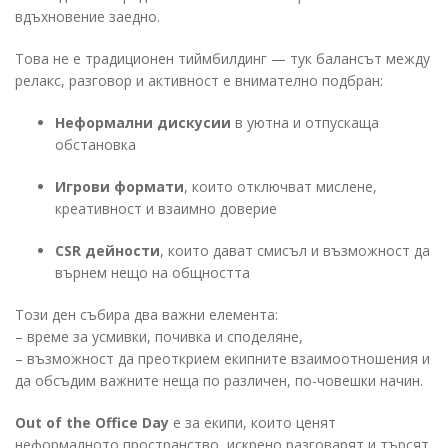
вдъхновение заедно.
Това не е традиционен тиймбилдинг — тук балансът между
релакс, разговор и активност е внимателно подбран:
Неформални дискусии
в уютна и отпускаща
обстановка
Игрови формати
, които отключват мислене,
креативност и взаимно доверие
CSR дейности
, които дават смисъл и възможност да
върнем нещо на общността
Този ден събира два важни елемента:
– време за усмивки, почивка и споделяне,
– възможност да преоткрием екипните взаимоотношения и
да обсъдим важните неща по различен, по-човешки начин.
Out of the Office Day
е за екипи, които ценят
неформалното пространство, искрено разговарят и търсят