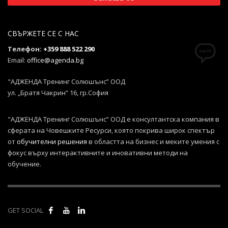
СВЪРЖЕТЕ СЕ С НАС
Телефон:
+359 888 522 290
Email:
office@agenda.bg
"АДЖЕНДА Тренинг Солюшънс” ООД
ул. „Братя Чакрин“ 16, гр.София
"АДЖЕНДА Тренинг Солюшънс” ООД е консултантска компания в
сферата на Човешките Ресурси, която покрива широк спектър
от
обучителни решения
в областта на бизнес и меките умения с
фокус върху интерактивните и иновативни методи на
обучение.
GET SOCIAL