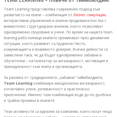
Team Learning представлява съвременен подход към
развитието на екипи – комбинация от
бизнес симулации
,
интерактивни упражнения и екипни предизвикателства с
внимателно структурирани анализи, които позволяват
едновременно свързване и учене. По време на нашите team
learning работилници екипите преминават през динамични
ситуации, които развиват сътрудничеството,
комуникацията и взаимното доверие. Всички дейности са
замислени така, че да бъдат едновременно забавни и
обучителни – катализатор за ангажираност, мотивация и
принадлежност към екипа и организацията.
За разлика от традиционните „забавни“ тиймбилдинги,
Team Learning
комбинира емоционална ангажираност,
когнитивно учене, релевантност и практическо
приложение. Именно тази комбинация води до по-дълбока
и трайна промяна в екипите.
Тези активности са идеални за компании, които искат нещо