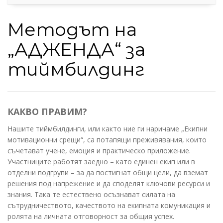
Методът на
„АДЖЕНДА“ за
тиймбилдинг
КАКВО ПРАВИМ?
Нашите тиймбилдинги, или както ние ги наричаме „Екипни
мотивационни срещи“, са потапящи преживявания, които
съчетават учене, емоция и практическо приложение.
Участниците работят заедно – като единен екип или в
отделни подгрупи – за да постигнат общи цели, да вземат
решения под напрежение и да споделят ключови ресурси и
знания. Така те естествено осъзнават силата на
сътрудничеството, качеството на екипната комуникация и
ролята на личната отговорност за общия успех.