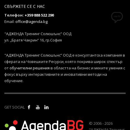
СВЪРЖЕТЕ СЕ С НАС
Телефон:
+359 888 522 290
Email:
office@agenda.bg
"АДЖЕНДА Тренинг Солюшънс” ООД
ул. „Братя Чакрин“ 16, гр.София
"АДЖЕНДА Тренинг Солюшънс” ООД е консултантска компания в
сферата на Човешките Ресурси, която покрива широк спектър
от
обучителни решения
в областта на бизнес и меките умения с
фокус върху интерактивните и иновативни методи на
обучение.
GET SOCIAL
© 2006 - 2026
"АДЖЕНДА Тренинг