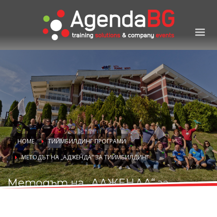
HOME
ТИЙМБИЛДИНГ ПРОГРАМИ
МЕТОДЪТ НА „АДЖЕНДА“ ЗА ТИЙМБИЛДИНГ
Методът на „АДЖЕНДА“ за
тиймбилдинг