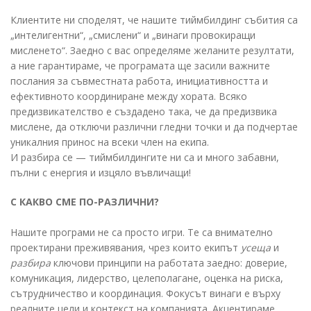
Клиентите ни споделят, че нашите тиймбилдинг събития са
„интелигентни“, „смислени“ и „винаги провокиращи
мисленето“. Заедно с вас определяме желаните резултати,
а ние гарантираме, че програмата ще засили важните
послания за съвместната работа, инициативността и
ефективното координиране между хората. Всяко
предизвикателство е създадено така, че да предизвика
мислене, да отключи различни гледни точки и да подчертае
уникалния принос на всеки член на екипа.
И разбира се — тиймбилдингите ни са и много забавни,
пълни с енергия и изцяло въвличащи!
С КАКВО СМЕ ПО-РАЗЛИЧНИ?
Нашите програми не са просто игри. Те са внимателно
проектирани преживявания, чрез които екипът
усеща
и
разбира
ключови принципи на работата заедно: доверие,
комуникация, лидерство, целеполагане, оценка на риска,
сътрудничество и координация. Фокусът винаги е върху
реалните цели и контекст на компанията. Акцентираме