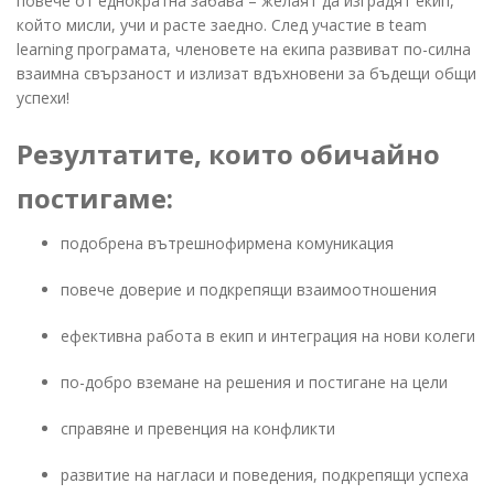
повече от еднократна забава – желаят да изградят екип,
който мисли, учи и расте заедно. След участие в team
learning програмата, членовете на екипа развиват по-силна
взаимна свързаност и излизат вдъхновени за бъдещи общи
успехи!
Резултатите, които обичайно
постигаме:
подобрена вътрешнофирмена комуникация
повече доверие и подкрепящи взаимоотношения
ефективна работа в екип и интеграция на нови колеги
по-добро вземане на решения и постигане на цели
справяне и превенция на конфликти
развитие на нагласи и поведения, подкрепящи успеха