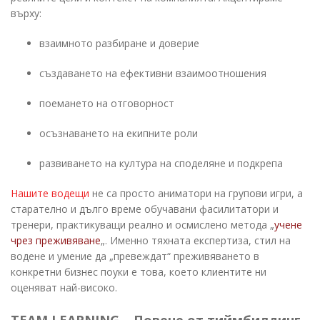
върху:
взаимното разбиране и доверие
създаването на ефективни взаимоотношения
поемането на отговорност
осъзнаването на екипните роли
развиването на култура на споделяне и подкрепа
Нашите водещи
не са просто аниматори на групови игри, а
старателно и дълго време обучавани фасилитатори и
тренери, практикуващи реално и осмислено метода „
учене
чрез преживяване
„. Именно тяхната експертиза, стил на
водене и умение да „превеждат“ преживяването в
конкретни бизнес поуки е това, което клиентите ни
оценяват най-високо.
TEAM LEARNING – Повече от тиймбилдинг