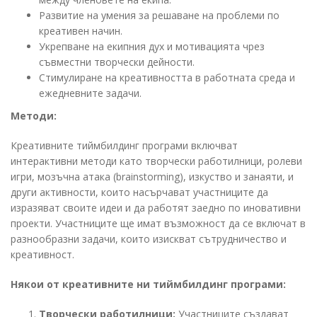
Развитие на умения за решаване на проблеми по
креативен начин.
Укрепване на екипния дух и мотивацията чрез
съвместни творчески дейности.
Стимулиране на креативността в работната среда и
ежедневните задачи.
Методи:
Креативните тиймбилдинг програми включват
интерактивни методи като творчески работилници, ролеви
игри, мозъчна атака (brainstorming), изкуство и занаяти, и
други активности, които насърчават участниците да
изразяват своите идеи и да работят заедно по иновативни
проекти. Участниците ще имат възможност да се включат в
разнообразни задачи, които изискват сътрудничество и
креативност.
Някои от креативните ни тиймбилдинг програми:
Творчески работилници:
Участниците създават