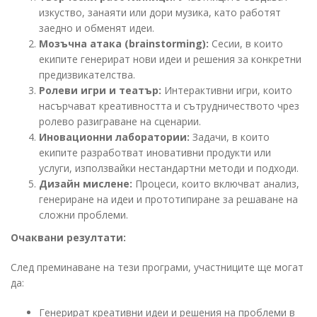
изкуство, занаяти или дори музика, като работят
заедно и обменят идеи.
Мозъчна атака (brainstorming):
Сесии, в които
екипите генерират нови идеи и решения за конкретни
предизвикателства.
Ролеви игри и театър:
Интерактивни игри, които
насърчават креативността и сътрудничеството чрез
ролево разиграване на сценарии.
Иновационни лаборатории:
Задачи, в които
екипите разработват иновативни продукти или
услуги, използвайки нестандартни методи и подходи.
Дизайн мислене:
Процеси, които включват анализ,
генериране на идеи и прототипиране за решаване на
сложни проблеми.
Очаквани резултати:
След преминаване на тези
програми,
участниците ще могат
да:
Генерират креативни идеи и решения на проблеми в