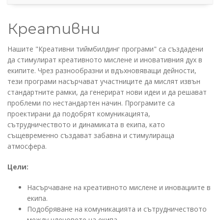
Креативни
Нашите "Креативни тиймбилдинг програми" са създадени
да стимулират креативното мислене и иновативния дух в
екипите. Чрез разнообразни и вдъхновяващи дейности,
тези програми насърчават участниците да мислят извън
стандартните рамки, да генерират нови идеи и да решават
проблеми по нестандартен начин. Програмите са
проектирани да подобрят комуникацията,
сътрудничеството и динамиката в екипа, като
същевременно създават забавна и стимулираща
атмосфера.
Цели:
Насърчаване на креативното мислене и иновациите в
екипа.
Подобряване на комуникацията и сътрудничеството
между членовете на екипа.