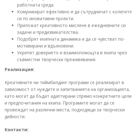
работната среда.
Комуникират ефективно и да сътрудничат с колегите
си по иновативни проекти.
Приложат креативното мислене в ежедневните си
задачи и предизвикателства.
Подобрят екипната динамика и да се чувстват по-
мотивирани и вдъхновени.
Укрепят доверието и взаимопомощта в екипа чрез
съвместни творчески преживявания.
Реализация:
Креативните ни тиймбилдинг програми се реализират в
зависимост от нуждите и запитванията на организацията,
като могат да бъдат адаптирани спрямо конкретните цели
и предпочитания на екипа. Програмите могат да се
провеждат на различни места, подходящи за творчески
дейности.
Контакти: