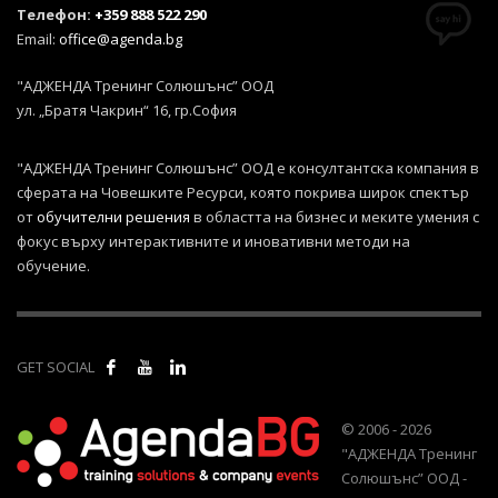
Телефон:
+359 888 522 290
Email:
office@agenda.bg
"АДЖЕНДА Тренинг Солюшънс” ООД
ул. „Братя Чакрин“ 16, гр.София
"АДЖЕНДА Тренинг Солюшънс” ООД е консултантска компания в
сферата на Човешките Ресурси, която покрива широк спектър
от
обучителни решения
в областта на бизнес и меките умения с
фокус върху интерактивните и иновативни методи на
обучение.
GET SOCIAL
© 2006 - 2026
"АДЖЕНДА Тренинг
Солюшънс” ООД -