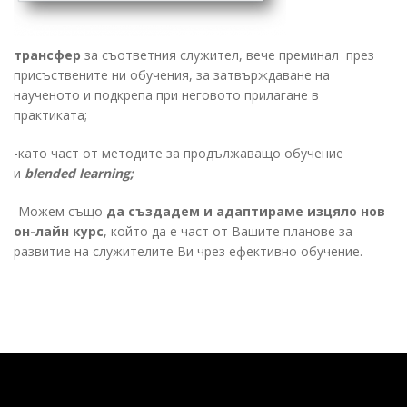
трансфер
за съответния служител, вече преминал през
присъствените ни обучения, за затвърждаване на
наученото и подкрепа при неговото прилагане в
практиката;
-като част от методите за продължаващо обучение
и
blended
learning;
-Можем също
да създадем и адаптираме изцяло нов
он-лaйн курс
, който да е част от Вашите планове за
развитие на служителите Ви чрез ефективно обучение.