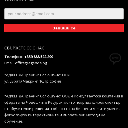
СВЪРЖЕТЕ СЕ С НАС
Телефон:
+359 888 522 290
Email:
office@agenda.bg
"АДЖЕНДА Тренинг Солюшънс” ООД
ул. „Братя Чакрин“ 16, гр.София
"АДЖЕНДА Тренинг Солюшънс” ООД е консултантска компания в
сферата на Човешките Ресурси, която покрива широк спектър
от
обучителни решения
в областта на бизнес и меките умения с
фокус върху интерактивните и иновативни методи на
обучение.