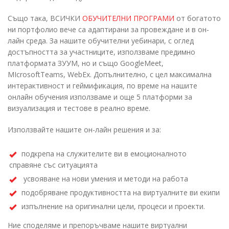
Също така,
ВСИЧКИ
ОБУЧИТЕЛНИ ПРОГРАМИ
от богатото
ни портфолио вече
са
адаптиран
и
за провеждане и в он-
лайн среда. За нашите обучителни уебинари, с оглед
достъпността за участниците, използваме предимно
платформата ЗУУМ, но и също GoogleMeet,
MIcrosoftTeams, WebEx. Допълнително, с цел максимална
интерактивност и геймификация, по време на нашите
онлайн обучения използваме и още 5 платформи за
визуализация и тестове в реално време.
Използвайте нашите он-лайн решения и за:
подкрепа на служителите ви в емоционалното
справяне със ситуацията
усвояване на нови умения и методи на работа
подобряване продуктивността на виртуалните ви екипи
изпълнение на оригинални цели, процеси и проекти.
Ние споделяме и препоръчваме нашите виртуални