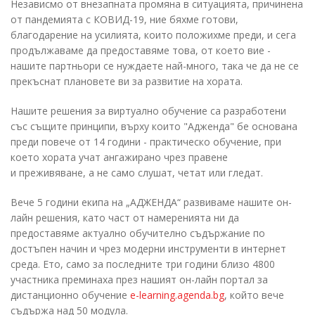
Независмо от внезапната промяна в ситуацията, причинена
от пандемията с КОВИД-19, ние бяхме готови,
благодарение на усилията, които положихме преди, и сега
продължаваме да предоставяме това, от което вие -
нашите партньори се нуждаете най-много, така че да не се
прекъснат плановете ви за развитие на хората.
Нашите решения за виртуално обучение са разработени
със същите принципи, върху които "Адженда" бе основана
преди повече от 14 години - практическо обучение, при
което хората учат ангажирано чрез правене
и преживяване, а не само слушат, четат или гледат.
Вече
5
години екипа на „АДЖЕНДА“ развиваме нашите он-
лайн решения, като част от намеренията ни да
предоставяме актуално обучително съдържание по
достъпен начин и чрез модерни инструменти в интернет
среда. Eто, само за последните три години близо 4800
участника преминаха през нашият он-лайн портал за
дистанционно обучение
e-learning.agenda.bg
, който вече
съдържа над 50 модула.