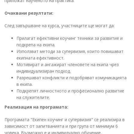
приложат наученото на практика.
Очаквани резултати:
След завършване на курса, участниците ще могат да:
Прилагат ефективни коучинг техники за развитие и
подкрепа на екипа.
Използват методи за супервизия, които повишават
екипната ефективност.
Мотивират и ангажират членовете на екипа чрез
индивидуализиран подход.
Разрешават конфликти и подобряват комуникацията
в екипа.
Подкрепят личностното и професионално развитие
на служителите.
Реализация на програмата:
Програмата "Екипен коучинг и супервизия" се реализира в
зависимост от запитванията и при група от минимум 6
човека. Възможно е и индивидуално обучение.