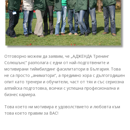
Отговорно можем да заявим, че „АДЖЕНДА Тренинг
Солюшънс“ разполага с едни от най-подготвените и
мотивирани тиймбилдинг фасилитатори в България. Това
не са просто „аниматори“, а предимно хора с дългогодишен
опит като тренери и обучители, част от тях и със сериозна
алпийска подготовка, всички с успешна професионална и
бизнес кариера.
Това което ни мотивира е удоволствието и любовта към
това което правим за ВАС!