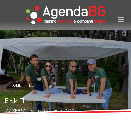
HOME
ЕКИП
ЕКИП
"АДЖЕНДА Тренинг Солюшънс” ООД